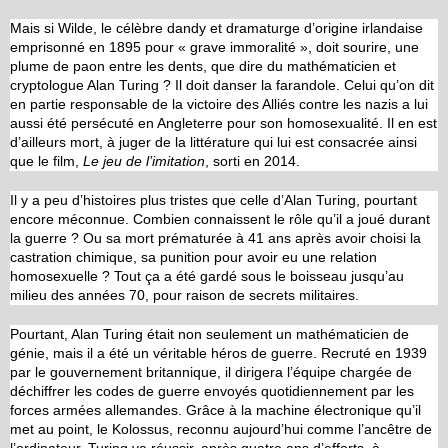
Mais si Wilde, le célèbre dandy et dramaturge d’origine irlandaise
emprisonné en 1895 pour « grave immoralité », doit sourire, une
plume de paon entre les dents, que dire du mathématicien et
cryptologue Alan Turing ? Il doit danser la farandole. Celui qu’on dit
en partie responsable de la victoire des Alliés contre les nazis a lui
aussi été persécuté en Angleterre pour son homosexualité. Il en est
d’ailleurs mort, à juger de la littérature qui lui est consacrée ainsi
que le film,
Le jeu de l’imitation
, sorti en 2014.
Il y a peu d’histoires plus tristes que celle d’Alan Turing, pourtant
encore méconnue. Combien connaissent le rôle qu’il a joué durant
la guerre ? Ou sa mort prématurée à 41 ans après avoir choisi la
castration chimique, sa punition pour avoir eu une relation
homosexuelle ? Tout ça a été gardé sous le boisseau jusqu’au
milieu des années 70, pour raison de secrets militaires.
Pourtant, Alan Turing était non seulement un mathématicien de
génie, mais il a été un véritable héros de guerre. Recruté en 1939
par le gouvernement britannique, il dirigera l’équipe chargée de
déchiffrer les codes de guerre envoyés quotidiennement par les
forces armées allemandes. Grâce à la machine électronique qu’il
met au point, le Kolossus, reconnu aujourd’hui comme l’ancêtre de
l’ordinateur, Turing va réussir, après quatre ans d’efforts, à