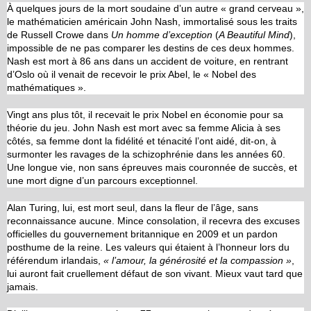
À quelques jours de la mort soudaine d’un autre « grand cerveau »,
le mathématicien américain John Nash, immortalisé sous les traits
de Russell Crowe dans
Un homme d’exception
(
A Beautiful Mind
),
impossible de ne pas comparer les destins de ces deux hommes.
Nash est mort à 86 ans dans un accident de voiture, en rentrant
d’Oslo où il venait de recevoir le prix Abel, le « Nobel des
mathématiques ».
Vingt ans plus tôt, il recevait le prix Nobel en économie pour sa
théorie du jeu. John Nash est mort avec sa femme Alicia à ses
côtés, sa femme dont la fidélité et ténacité l’ont aidé, dit-on, à
surmonter les ravages de la schizophrénie dans les années 60.
Une longue vie, non sans épreuves mais couronnée de succès, et
une mort digne d’un parcours exceptionnel.
Alan Turing, lui, est mort seul, dans la fleur de l’âge, sans
reconnaissance aucune. Mince consolation, il recevra des excuses
officielles du gouvernement britannique en 2009 et un pardon
posthume de la reine. Les valeurs qui étaient à l’honneur lors du
référendum irlandais,
«
l’amour, la générosité et la compassion
»
,
lui auront fait cruellement défaut de son vivant. Mieux vaut tard que
jamais.