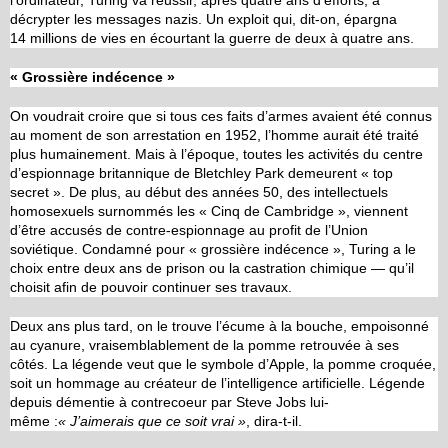
décrypter les messages nazis. Un exploit qui, dit-on, épargna
14 millions de vies en écourtant la guerre de deux à quatre ans.
« Grossière indécence »
On voudrait croire que si tous ces faits d’armes avaient été connus
au moment de son arrestation en 1952, l’homme aurait été traité
plus humainement. Mais à l’époque, toutes les activités du centre
d’espionnage britannique de Bletchley Park demeurent « top
secret ». De plus, au début des années 50, des intellectuels
homosexuels surnommés les « Cinq de Cambridge », viennent
d’être accusés de contre-espionnage au profit de l’Union
soviétique. Condamné pour « grossière indécence », Turing a le
choix entre deux ans de prison ou la castration chimique — qu’il
choisit afin de pouvoir continuer ses travaux.
Deux ans plus tard, on le trouve l’écume à la bouche, empoisonné
au cyanure, vraisemblablement de la pomme retrouvée à ses
côtés. La légende veut que le symbole d’Apple, la pomme croquée,
soit un hommage au créateur de l’intelligence artificielle. Légende
depuis démentie à contrecoeur par Steve Jobs lui-
même :
«
J’aimerais que ce soit vrai
»
, dira-t-il.