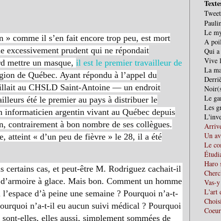
Texte
Tweet
Paulin
Le my
 » comme il s’en fait encore trop peu, est mort
A poi
e excessivement prudent qui ne répondait
Qui a
Vive 
rd mettre un masque,
il est le premier travailleur de
La ma
égion de Québec. Ayant répondu à l’appel du
Derriè
illait au CHSLD Saint-Antoine — un endroit
Noir(
Le ga
leurs été le premier au pays à distribuer le
Les gr
 informaticien argentin vivant au Québec depuis
L'inve
in, contrairement à bon nombre de ses collègues.
Arriv
Un av
atteint « d’un peu de fièvre » le 28, il a été
Le co
Étudia
Haro 
ns certains cas, et peut-être M. Rodriguez cachait-il
Cherc
ors d’armoire à glace. Mais bon. Comment un homme
Vas-y
L'art 
n l’espace d’à peine une semaine ? Pourquoi n’a-t-
Chois
 pourquoi n’a-t-il eu aucun suivi médical ? Pourquoi
Coeur
s sont-elles, elles aussi, simplement sommées de