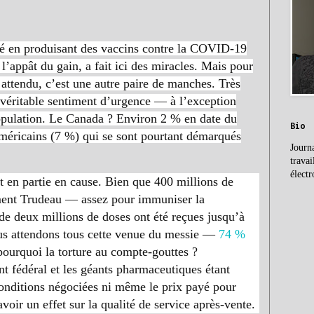
é en produisant des vaccins contre la COVID-19
’appât du gain, a fait ici des miracles. Mais pour
t attendu, c’est une autre paire de manches. Très
 véritable sentiment d’urgence — à l’exception
opulation. Le Canada ? Environ 2 % en date du
Bio
américains (7 %) qui se sont pourtant démarqués
Journa
travai
électr
t en partie en cause. Bien que 400 millions de
ement Trudeau — assez pour immuniser la
de deux millions de doses ont été reçues jusqu’à
ous attendons tous cette venue du messie —
74 %
ourquoi la torture au compte-gouttes ?
t fédéral et les géants pharmaceutiques étant
 conditions négociées ni même le prix payé pour
oir un effet sur la qualité de service après-vente.