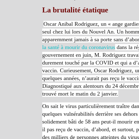
La brutalité étatique
Oscar Anibal Rodriguez, un « ange gardien
seul chez lui lors du Nouvel An. Un homm
apparemment jamais à sa porte sans d’abo
la santé à mourir du
coronavirus
dans la r
gouvernement en juin, M. Rodriguez trava
durement touché par la COVID et qui a d’ail
vaccin. Curieusement, Oscar Rodriguez, un
quelques années, n’aurait pas reçu le vacc
Diagnostiqué aux alentours du 24 décembre, 
trouvé mort le matin du 2 janvier.
On sait le virus particulièrement traître da
quelques vulnérabilités derrière ses deh
solidement bâti de 58 ans peut-il mourir e
il pas reçu de vaccin, d’abord, et surtout,
des milliers de personnes atteintes du viru