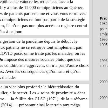
ptibles de vaincre les réticences face à la
 Il y a plus de 11 000 omnipraticiens au Québec,
s de patients par semaine et vous vous retrouvez
Prix
 omnipraticiens ne font pas partie de la stratégie
1985
, ils n’ont pas non plus accès au registre central
pour 
ées à ce jour.
améri
1990:
a gestion de la pandémie depuis le début : le
1995:
aux patients ne se retrouve tout simplement pas
 COVID posé, on ne traite pas les malades, on les
 On impose des mesures sociales plutôt que des
1996
es conditions s’aggravent, on n’a pas d’autre choix
1998:
x. Avec les conséquences qu’on sait, et qu’on
es malades.
2000:
e un vice plus profond : la hiérarchisation du
lier, a le secret. Les « soins de proximité » dans
2000:
utre — la faillite des CLSC (1971), de la « réforme
 (2014) — préparant ainsi le terrain aux méga