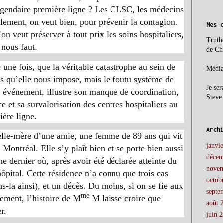
 légendaire première ligne ? Les CLSC, les médecins
solement, on veut bien, pour prévenir la contagion.
Mes 
on veut préserver à tout prix les soins hospitaliers,
Truth
 nous faut.
de Ch
une fois, que la véritable catastrophe au sein de
Média
ons qu’elle nous impose, mais le foutu système de
Je ser
 événement, illustre son manque de coordination,
Steve
 et sa survalorisation des centres hospitaliers au
ière ligne.
Arch
elle-mère d’une amie, une femme de 89 ans qui vit
janvi
ontréal. Elle s’y plaît bien et se porte bien aussi
décem
dernier où, après avoir été déclarée atteinte du
novem
’hôpital. Cette résidence n’a connu que trois cas
octob
-la ainsi), et un décès. Du moins, si on se fie aux
septe
me
lement, l’histoire de M
M laisse croire que
août 
r.
juin 