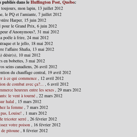
s publiés dans le
Huffington Post, Québe
c
 toujours, mon lapin, 13 juillet 2012
e, le PQ et l'amiante, 7 juillet 2012
stère Harper, 15 juin 2012
l pour le Grand Prix, 6 juin 2012
 peur d'Anonymous?, 31 mai 2012
la poêle à frire, 24 mai 2012
traque et le jello, 18 mai 2012
re l'affaire Shafia, 13 mai 2012
s) désir(s), 10 mai 2012
rs en bobettes, 3 mai 2012
os seins canadiens, 26 avril 2012
ntion du chauffage central, 19 avril 2012
er à ce qui commence
, 12 avril 2012
ion de combat avec ça?...
, 6 avril 2012
mmerce heureux entre les sexes
, 29 mars 2012
nts: le vent à tourné
, 22 mars 2012
sur halal
, 15 mars 2012
hez la femme
, 7 mars 2012
 pas, Louise!
, 1 mars 2012
de tricoter serré
, 26 février 2012
issez votre poison
, 16 février 2012
 de pitoune
, 8 février 2012