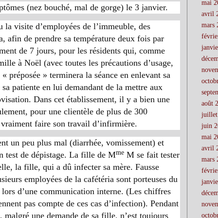
mai 2
ômes (nez bouché, mal de gorge) le 3 janvier.
avril
çu la visite d’employées de l’immeuble, des
mars 
févri
ia, afin de prendre sa température deux fois par
janvi
ment de 7 jours, pour les résidents qui, comme
décem
amille à Noël (avec toutes les précautions d’usage,
novem
a « préposée » terminera la séance en enlevant sa
octob
à sa patiente en lui demandant de la mettre aux
septe
visation. Dans cet établissement, il y a bien une
août 
ulement, pour une clientèle de plus de 300
juille
vraiment faire son travail d’infirmière.
juin 
mai 2
sent un peu plus mal (diarrhée, vomissement) et
avril
me
n test de dépistage. La fille de M
M se fait tester
mars 
lle, la fille, qui a dû infecter sa mère. Fausse
févri
lusieurs employées de la cafétéria sont porteuses du
janvi
 lors d’une communication interne. (Les chiffres
décem
iennent pas compte de ces cas d’infection). Pendant
novem
 malgré une demande de sa fille, n’est toujours
octob