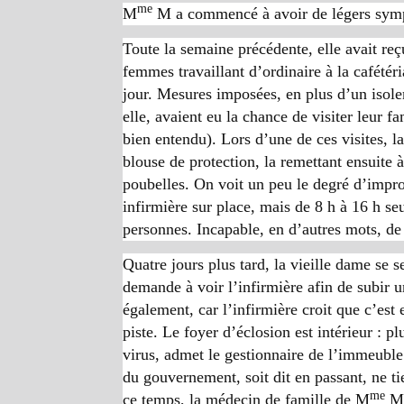
me
M
M a commencé à avoir de légers sympt
Toute la semaine précédente, elle avait re
femmes travaillant d’ordinaire à la cafétér
jour. Mesures imposées, en plus d’un isole
elle, avaient eu la chance de visiter leur f
bien entendu). Lors d’une de ces visites, l
blouse de protection, la remettant ensuite 
poubelles. On voit un peu le degré d’impro
infirmière sur place, mais de 8 h à 16 h se
personnes. Incapable, en d’autres mots, de 
Quatre jours plus tard, la vieille dame se 
demande à voir l’infirmière afin de subir u
également, car l’infirmière croit que c’est e
piste. Le foyer d’éclosion est intérieur : p
virus, admet le gestionnaire de l’immeuble
du gouvernement, soit dit en passant, ne t
me
ce temps, la médecin de famille de M
M,