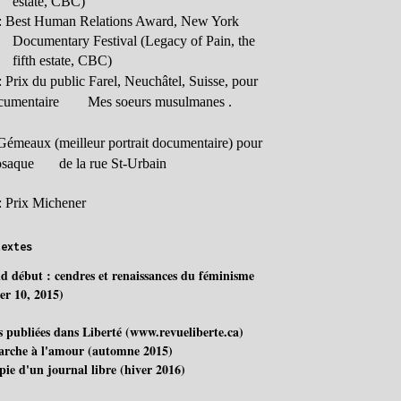
estate, CBC)
: Best Human Relations Award, New York
Documentary Festival (Legacy of Pain, the
fifth estate, CBC)
:
Prix du public Farel, Neuchâtel, Suisse, pour
ocumentaire
Mes soeurs musulmanes .
Gémeaux (meilleur portrait documentaire) pour
osaque
de la rue St-Urbain
: Prix Michener
textes
d début : cendres et renaissances du féminisme
ier 10, 2015)
s publiées dans Liberté (www.revueliberte.ca)
rche à l'amour (automne 2015)
pie d'un journal libre (hiver 2016)