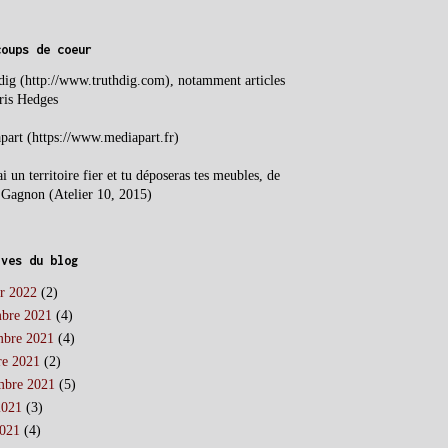
coups de coeur
dig (http://www.truthdig.com), notamment a
rticles
ris Hedges
part (https://www.mediapart.fr)
ai un territoire fier et tu déposeras tes meubles, de
 Gagnon (Atelier 10, 2015)
ives du blog
er 2022
(2)
bre 2021
(4)
bre 2021
(4)
re 2021
(2)
mbre 2021
(5)
2021
(3)
2021
(4)