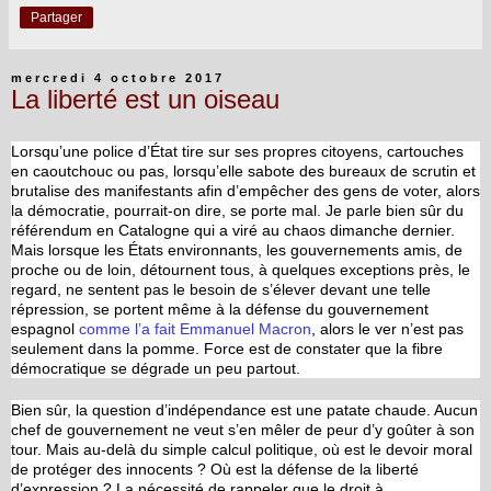
Partager
mercredi 4 octobre 2017
La liberté est un oiseau
Lorsqu’une police d’État tire sur ses propres citoyens, cartouches
en caoutchouc ou pas, lorsqu’elle sabote des bureaux de scrutin et
brutalise des manifestants afin d’empêcher des gens de voter, alors
la démocratie, pourrait-on dire, se porte mal. Je parle bien sûr du
référendum en Catalogne qui a viré au chaos dimanche dernier.
Mais lorsque les États environnants, les gouvernements amis, de
proche ou de loin, détournent tous, à quelques exceptions près, le
regard, ne sentent pas le besoin de s’élever devant une telle
répression, se portent même à la défense du gouvernement
espagnol
comme l’a fait Emmanuel Macron
, alors le ver n’est pas
seulement dans la pomme. Force est de constater que la fibre
démocratique se dégrade un peu partout.
Bien sûr, la question d’indépendance est une patate chaude. Aucun
chef de gouvernement ne veut s’en mêler de peur d’y goûter à son
tour. Mais au-delà du simple calcul politique, où est le devoir moral
de protéger des innocents ? Où est la défense de la liberté
d’expression ? La nécessité de rappeler que le droit à