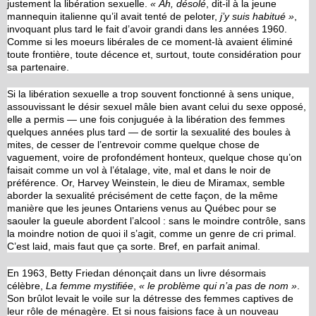
justement la libération sexuelle.
« Ah, désolé
, dit-il à la jeune
mannequin italienne qu’il avait tenté de peloter,
j’y suis habitué »
,
invoquant plus tard le fait d’avoir grandi dans les années 1960.
Comme si les moeurs libérales de ce moment-là avaient éliminé
toute frontière, toute décence et, surtout, toute considération pour
sa partenaire.
Si la libération sexuelle a trop souvent fonctionné à sens unique,
assouvissant le désir sexuel mâle bien avant celui du sexe opposé,
elle a permis — une fois conjuguée à la libération des femmes
quelques années plus tard — de sortir la sexualité des boules à
mites, de cesser de l’entrevoir comme quelque chose de
vaguement, voire de profondément honteux, quelque chose qu’on
faisait comme un vol à l’étalage, vite, mal et dans le noir de
préférence. Or, Harvey Weinstein, le dieu de Miramax, semble
aborder la sexualité précisément de cette façon, de la même
manière que les jeunes Ontariens venus au Québec pour se
saouler la gueule abordent l’alcool : sans le moindre contrôle, sans
la moindre notion de quoi il s’agit, comme un genre de cri primal.
C’est laid, mais faut que ça sorte. Bref, en parfait animal.
En 1963, Betty Friedan dénonçait dans un livre désormais
célèbre,
La femme mystifiée
,
« le problème qui n’a pas de nom »
.
Son brûlot levait le voile sur la détresse des femmes captives de
leur rôle de ménagère. Et si nous faisions face à un nouveau