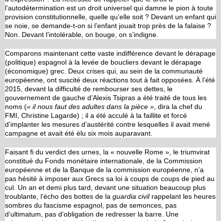
l’autodétermination est un droit universel qui damne le pion à toute
provision constitutionnelle, quelle qu’elle soit ? Devant un enfant qui
se noie, se demande-t-on si l’enfant jouait trop près de la falaise ?
Non. Devant l’intolérable, on bouge, on s’indigne.
Comparons maintenant cette vaste indifférence devant le dérapage
(politique) espagnol à la levée de boucliers devant le dérapage
(économique) grec. Deux crises qui, au sein de la communauté
européenne, ont suscité deux réactions tout à fait opposées. À l’été
2015, devant la difficulté de rembourser ses dettes, le
gouvernement de gauche d’Alexis Tsipras a été traité de tous les
noms (
« il nous faut des adultes dans la pièce »
, dira la chef du
FMI, Christine Lagarde) ; il a été acculé à la faillite et forcé
d’implanter les mesures d’austérité contre lesquelles il avait mené
campagne et avait été élu six mois auparavant.
Faisant fi du verdict des urnes, la « nouvelle Rome », le triumvirat
constitué du Fonds monétaire internationale, de la Commission
européenne et de la Banque de la commission européenne, n’a
pas hésité à imposer aux Grecs sa loi à coups de coups de pied au
cul. Un an et demi plus tard, devant une situation beaucoup plus
troublante, l’écho des bottes de la
guardia civil
rappelant les heures
sombres du fascisme espagnol, pas de semonces, pas
d’ultimatum, pas d’obligation de redresser la barre. Une