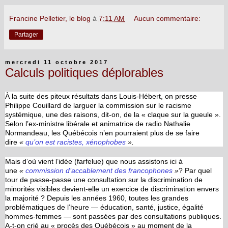
Francine Pelletier, le blog
à
7:11 AM
Aucun commentaire:
Partager
mercredi 11 octobre 2017
Calculs politiques déplorables
À la suite des piteux résultats dans Louis-Hébert, on presse
Philippe Couillard de larguer la commission sur le racisme
systémique, une des raisons, dit-on, de la « claque sur la gueule ».
Selon l’ex-ministre libérale et animatrice de radio Nathalie
Normandeau, les Québécois n’en pourraient plus de se faire
dire
«
qu’on est racistes, xénophobes
».
Mais d’où vient l’idée (farfelue) que nous assistons ici à
une
«
commission d’accablement des francophones
»
? Par quel
tour de passe-passe une consultation sur la discrimination de
minorités visibles devient-elle un exercice de discrimination envers
la majorité ? Depuis les années 1960, toutes les grandes
problématiques de l’heure — éducation, santé, justice, égalité
hommes-femmes — sont passées par des consultations publiques.
A-t-on crié au « procès des Québécois » au moment de la