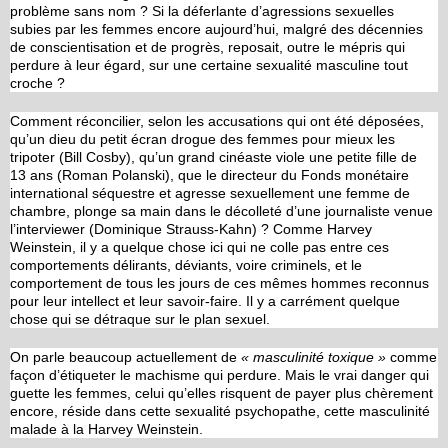
problème sans nom ? Si la déferlante d’agressions sexuelles
subies par les femmes encore aujourd’hui, malgré des décennies
de conscientisation et de progrès, reposait, outre le mépris qui
perdure à leur égard, sur une certaine sexualité masculine tout
croche ?
Comment réconcilier, selon les accusations qui ont été déposées,
qu’un dieu du petit écran drogue des femmes pour mieux les
tripoter (Bill Cosby), qu’un grand cinéaste viole une petite fille de
13 ans (Roman Polanski), que le directeur du Fonds monétaire
international séquestre et agresse sexuellement une femme de
chambre, plonge sa main dans le décolleté d’une journaliste venue
l’interviewer (Dominique Strauss-Kahn) ? Comme Harvey
Weinstein, il y a quelque chose ici qui ne colle pas entre ces
comportements délirants, déviants, voire criminels, et le
comportement de tous les jours de ces mêmes hommes reconnus
pour leur intellect et leur savoir-faire. Il y a carrément quelque
chose qui se détraque sur le plan sexuel.
On parle beaucoup actuellement de
« masculinité toxique »
comme
façon d’étiqueter le machisme qui perdure. Mais le vrai danger qui
guette les femmes, celui qu’elles risquent de payer plus chèrement
encore, réside dans cette sexualité psychopathe, cette masculinité
malade à la Harvey Weinstein.