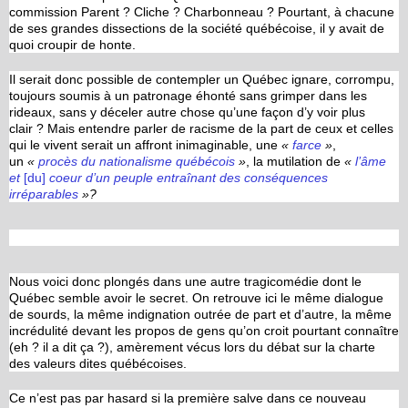
commission Parent ? Cliche ? Charbonneau ? Pourtant, à chacune
de ses grandes dissections de la société québécoise, il y avait de
quoi croupir de honte.
Il serait donc possible de contempler un Québec ignare, corrompu,
toujours soumis à un patronage éhonté sans grimper dans les
rideaux, sans y déceler autre chose qu’une façon d’y voir plus
clair ? Mais entendre parler de racisme de la part de ceux et celles
qui le vivent serait un affront inimaginable, une
«
farce
»
,
un
«
procès du nationalisme québécois
»
, la mutilation de
«
l’âme
et
[du]
coeur d’un peuple entraînant des conséquences
irréparables
»?
Nous voici donc plongés dans une autre tragicomédie dont le
Québec semble avoir le secret. On retrouve ici le même dialogue
de sourds, la même indignation outrée de part et d’autre, la même
incrédulité devant les propos de gens qu’on croit pourtant connaître
(eh ? il a dit ça ?), amèrement vécus lors du débat sur la charte
des valeurs dites québécoises.
Ce n’est pas par hasard si la première salve dans ce nouveau