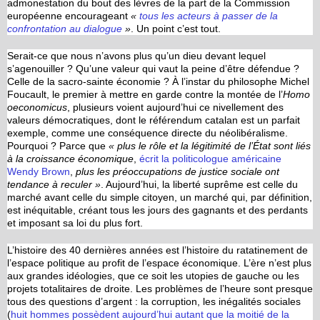
admonestation du bout des lèvres de la part de la Commission
européenne encourageant
«
tous les acteurs à passer de la
confrontation au dialogue
»
. Un point c’est tout.
Serait-ce que nous n’avons plus qu’un dieu devant lequel
s’agenouiller ? Qu’une valeur qui vaut la peine d’être défendue ?
Celle de la sacro-sainte économie ? À l’instar du philosophe Michel
Foucault, le premier à mettre en garde contre la montée de l’
Homo
oeconomicus
, plusieurs voient aujourd’hui ce nivellement des
valeurs démocratiques, dont le référendum catalan est un parfait
exemple, comme une conséquence directe du néolibéralisme.
Pourquoi ? Parce que
« plus le rôle et la légitimité de l’État sont liés
à la croissance économique
,
écrit la politicologue américaine
Wendy Brown
,
plus les préoccupations de justice sociale ont
tendance à reculer »
. Aujourd’hui, la liberté suprême est celle du
marché avant celle du simple citoyen, un marché qui, par définition,
est inéquitable, créant tous les jours des gagnants et des perdants
et imposant sa loi du plus fort.
L’histoire des 40 dernières années est l’histoire du ratatinement de
l’espace politique au profit de l’espace économique. L’ère n’est plus
aux grandes idéologies, que ce soit les utopies de gauche ou les
projets totalitaires de droite. Les problèmes de l’heure sont presque
tous des questions d’argent : la corruption, les inégalités sociales
(
huit hommes possèdent aujourd’hui autant que la moitié de la