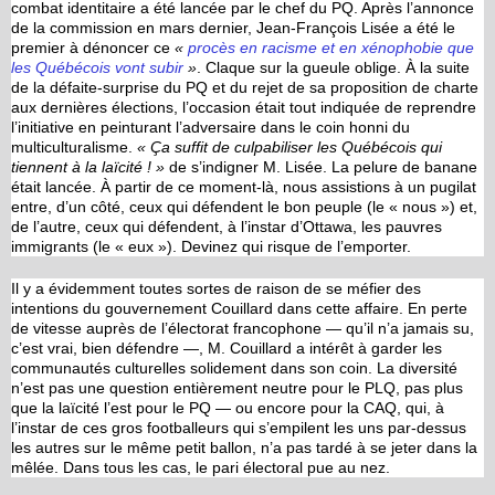
combat identitaire a été lancée par le chef du PQ. Après l’annonce
de la commission en mars dernier, Jean-François Lisée a été le
premier à dénoncer ce
«
procès en racisme et en xénophobie que
les Québécois vont subir
»
. Claque sur la gueule oblige. À la suite
de la défaite-surprise du PQ et du rejet de sa proposition de charte
aux dernières élections, l’occasion était tout indiquée de reprendre
l’initiative en peinturant l’adversaire dans le coin honni du
multiculturalisme.
« Ça suffit de culpabiliser les Québécois qui
tiennent à la laïcité ! »
de s’indigner M. Lisée. La pelure de banane
était lancée. À partir de ce moment-là, nous assistions à un pugilat
entre, d’un côté, ceux qui défendent le bon peuple (le « nous ») et,
de l’autre, ceux qui défendent, à l’instar d’Ottawa, les pauvres
immigrants (le « eux »). Devinez qui risque de l’emporter.
Il y a évidemment toutes sortes de raison de se méfier des
intentions du gouvernement Couillard dans cette affaire. En perte
de vitesse auprès de l’électorat francophone — qu’il n’a jamais su,
c’est vrai, bien défendre —, M. Couillard a intérêt à garder les
communautés culturelles solidement dans son coin. La diversité
n’est pas une question entièrement neutre pour le PLQ, pas plus
que la laïcité l’est pour le PQ — ou encore pour la CAQ, qui, à
l’instar de ces gros footballeurs qui s’empilent les uns par-dessus
les autres sur le même petit ballon, n’a pas tardé à se jeter dans la
mêlée. Dans tous les cas, le pari électoral pue au nez.