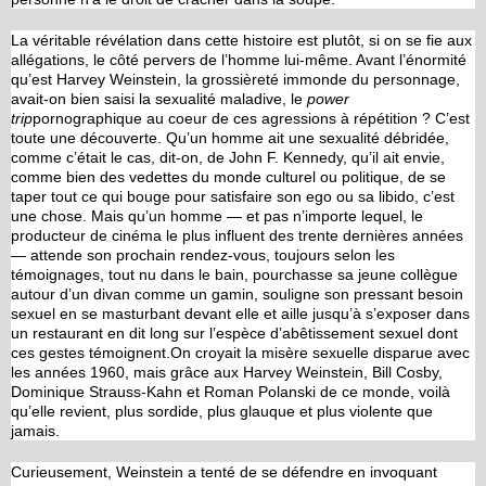
La véritable révélation dans cette histoire est plutôt, si on se fie aux
allégations, le côté pervers de l’homme lui-même. Avant l’énormité
qu’est Harvey Weinstein, la grossièreté immonde du personnage,
avait-on bien saisi la sexualité maladive, le
power
trip
pornographique au coeur de ces agressions à répétition ? C’est
toute une découverte. Qu’un homme ait une sexualité débridée,
comme c’était le cas, dit-on, de John F. Kennedy, qu’il ait envie,
comme bien des vedettes du monde culturel ou politique, de se
taper tout ce qui bouge pour satisfaire son ego ou sa libido, c’est
une chose. Mais qu’un homme — et pas n’importe lequel, le
producteur de cinéma le plus influent des trente dernières années
— attende son prochain rendez-vous, toujours selon les
témoignages, tout nu dans le bain, pourchasse sa jeune collègue
autour d’un divan comme un gamin, souligne son pressant besoin
sexuel en se masturbant devant elle et aille jusqu’à s’exposer dans
un restaurant en dit long sur l’espèce d’abêtissement sexuel dont
ces gestes témoignent.On croyait la misère sexuelle disparue avec
les années 1960, mais grâce aux Harvey Weinstein, Bill Cosby,
Dominique Strauss-Kahn et Roman Polanski de ce monde, voilà
qu’elle revient, plus sordide, plus glauque et plus violente que
jamais.
Curieusement, Weinstein a tenté de se défendre en invoquant