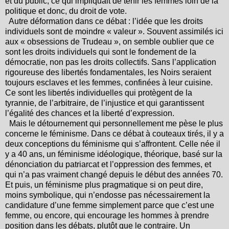
et du public, ce qui impliquait de tenir les femmes loin de la
politique et donc, du droit de vote.
Autre déformation dans ce débat : l’idée que les droits
individuels sont de moindre « valeur ». Souvent assimilés ici
aux « obsessions de Trudeau », on semble oublier que ce
sont les droits individuels qui sont le fondement de la
démocratie, non pas les droits collectifs. Sans l’application
rigoureuse des libertés fondamentales, les Noirs seraient
toujours esclaves et les femmes, confinées à leur cuisine.
Ce sont les libertés individuelles qui protègent de la
tyrannie, de l’arbitraire, de l’injustice et qui garantissent
l’égalité des chances et la liberté d’expression.
Mais le détournement qui personnellement me pèse le plus
concerne le féminisme. Dans ce débat à couteaux tirés, il y a
deux conceptions du féminisme qui s’affrontent. Celle née il
y a 40 ans, un féminisme idéologique, théorique, basé sur la
dénonciation du patriarcat et l’oppression des femmes, et
qui n’a pas vraiment changé depuis le début des années 70.
Et puis, un féminisme plus pragmatique si on peut dire,
moins symbolique, qui n’endosse pas nécessairement la
candidature d’une femme simplement parce que c’est une
femme, ou encore, qui encourage les hommes à prendre
position dans les débats, plutôt que le contraire. Un