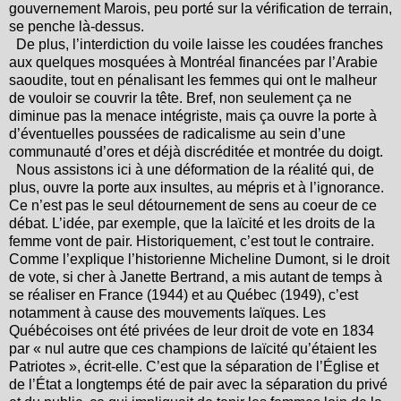
gouvernement Marois, peu porté sur la vérification de terrain,
se penche là-dessus.
De plus, l’interdiction du voile laisse les coudées franches
aux quelques mosquées à Montréal financées par l’Arabie
saoudite, tout en pénalisant les femmes qui ont le malheur
de vouloir se couvrir la tête. Bref, non seulement ça ne
diminue pas la menace intégriste, mais ça ouvre la porte à
d’éventuelles poussées de radicalisme au sein d’une
communauté d’ores et déjà discréditée et montrée du doigt.
Nous assistons ici à une déformation de la réalité qui, de
plus, ouvre la porte aux insultes, au mépris et à l’ignorance.
Ce n’est pas le seul détournement de sens au coeur de ce
débat. L’idée, par exemple, que la laïcité et les droits de la
femme vont de pair. Historiquement, c’est tout le contraire.
Comme l’explique l’historienne Micheline Dumont, si le droit
de vote, si cher à Janette Bertrand, a mis autant de temps à
se réaliser en France (1944) et au Québec (1949), c’est
notamment à cause des mouvements laïques. Les
Québécoises ont été privées de leur droit de vote en 1834
par « nul autre que ces champions de laïcité qu’étaient les
Patriotes », écrit-elle. C’est que la séparation de l’Église et
de l’État a longtemps été de pair avec la séparation du privé