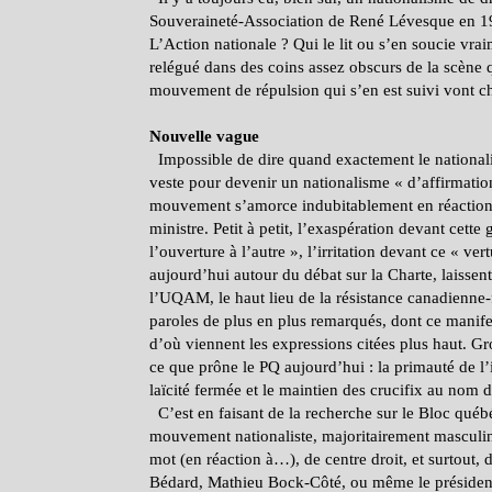
Souveraineté-Association de René Lévesque en 196
L’Action nationale ? Qui le lit ou s’en soucie vrai
relégué dans des coins assez obscurs de la scène 
mouvement de répulsion qui s’en est suivi vont ch
Nouvelle vague
Impossible de dire quand exactement le nationali
veste pour devenir un nationalisme « d’affirmation
mouvement s’amorce indubitablement en réaction à
ministre. Petit à petit, l’exaspération devant cett
l’ouverture à l’autre », l’irritation devant ce « ve
aujourd’hui autour du débat sur la Charte, laisse
l’UQAM, le haut lieu de la résistance canadienne-
paroles de plus en plus remarqués, dont ce manife
d’où viennent les expressions citées plus haut. Gr
ce que prône le PQ aujourd’hui : la primauté de l’
laïcité fermée et le maintien des crucifix au nom d
C’est en faisant de la recherche sur le Bloc québ
mouvement nationaliste, majoritairement masculin, s
mot (en réaction à…), de centre droit, et surtout,
Bédard, Mathieu Bock-Côté, ou même le président