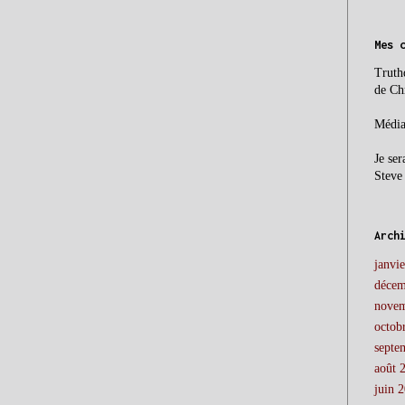
Mes 
Truth
de Ch
Média
Je ser
Steve
Arch
janvi
décem
novem
octob
septe
août 
juin 