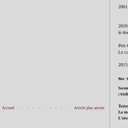
2001
2010
le d
Prix 
Le c
2015
Mes 
Secon
(Atel
Texte
Accueil
Article plus ancien
La ma
L'uto