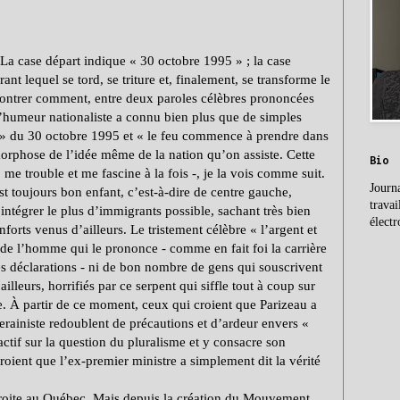
La case départ indique « 30 octobre 1995 » ; la case
nt lequel se tord, se triture et, finalement, se transforme le
 montrer comment, entre deux paroles célèbres prononcées
 l’humeur nationaliste a connu bien plus que de simples
es » du 30 octobre 1995 et « le feu commence à prendre dans
morphose de l’idée même de la nation qu’on assiste. Cette
Bio
 me trouble et me fascine à la fois -, je la vois comme suit.
Journa
 toujours bon enfant, c’est-à-dire de centre gauche,
travai
intégrer le plus d’immigrants possible, sachant très bien
électr
forts venus d’ailleurs. Le tristement célèbre « l’argent et
ni de l’homme qui le prononce - comme en fait foi la carrière
es déclarations - ni de bon nombre de gens qui souscrivent
lleurs, horrifiés par ce serpent qui siffle tout à coup sur
tine. À partir de ce moment, ceux qui croient que Parizeau a
ainiste redoublent de précautions et d’ardeur envers «
actif sur la question du pluralisme et y consacre son
oient que l’ex-premier ministre a simplement dit la vérité
 droite au Québec. Mais depuis la création du Mouvement