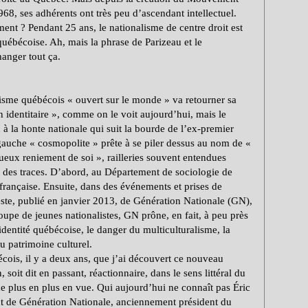
8, ses adhérents ont très peu d’ascendant intellectuel.
ment ? Pendant 25 ans, le nationalisme de centre droit est
québécoise. Ah, mais la phrase de Parizeau et le
anger tout ça.
sme québécois « ouvert sur le monde » va retourner sa
 identitaire », comme on le voit aujourd’hui, mais le
 la honte nationale qui suit la bourde de l’ex-premier
e gauche « cosmopolite » prête à se piler dessus au nom de «
rtueux reniement de soi », railleries souvent entendues
nt des traces. D’abord, au Département de sociologie de
française. Ensuite, dans des événements et prises de
ste, publié en janvier 2013, de Génération Nationale (GN),
oupe de jeunes nationalistes, GN prône, en fait, à peu près
identité québécoise, le danger du multiculturalisme, la
u patrimoine culturel.
écois, il y a deux ans, que j’ai découvert ce nouveau
oit dit en passant, réactionnaire, dans le sens littéral du
 de plus en plus en vue. Qui aujourd’hui ne connaît pas Éric
 de Génération Nationale, anciennement président du