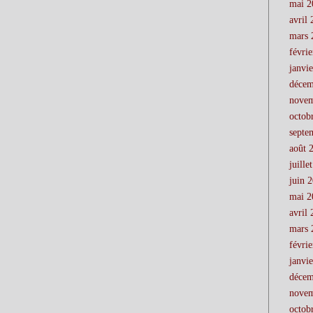
mai 2
avril
mars 
févri
janvi
décem
novem
octob
septe
août 
juille
juin 
mai 2
avril
mars 
févri
janvi
décem
novem
octob