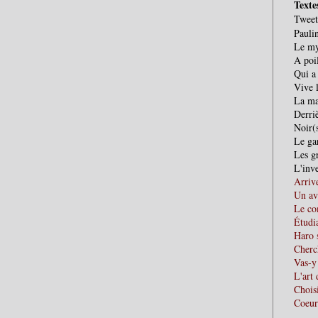
Texte
Tweet
Paulin
Le my
A poi
Qui a
Vive 
La ma
Derriè
Noir(
Le ga
Les gr
L'inve
Arriv
Un av
Le co
Étudia
Haro 
Cherc
Vas-y
L'art 
Chois
Coeur