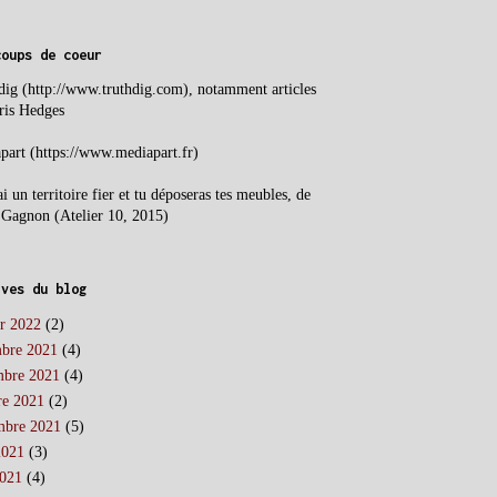
coups de coeur
dig (http://www.truthdig.com), notamment a
rticles
ris Hedges
part (https://www.mediapart.fr)
ai un territoire fier et tu déposeras tes meubles, de
 Gagnon (Atelier 10, 2015)
ives du blog
er 2022
(2)
bre 2021
(4)
bre 2021
(4)
re 2021
(2)
mbre 2021
(5)
2021
(3)
2021
(4)