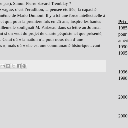
ie pas), Simon-Pierre Savard-Tremblay ?
ague, c’est l’érudition, la pensée étoffée, la capacité
 même de Mario Dumont. Il y a ici une force intellectuelle à
et qui, pour la première fois en 25 ans, inspire les hautes
Prix
eurs le soulignait M. Parizeau dans sa lettre au Journal
1985
t si on veut du projet de charte péquiste tel que présenté,
pour 
e. Celui où « la nation n’a pour nous rien d’une
améri
 », mais où « elle est une communauté historique avant
1990:
1995:
1996
1998:
2000:
2000: