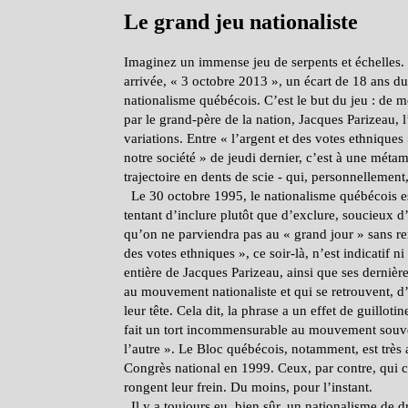
Le grand jeu nationaliste
Imaginez un immense jeu de serpents et échelles. 
arrivée, « 3 octobre 2013 », un écart de 18 ans dura
nationalisme québécois. C’est le but du jeu : de
par le grand-père de la nation, Jacques Parizeau,
variations. Entre « l’argent et des votes ethniqu
notre société » de jeudi dernier, c’est à une méta
trajectoire en dents de scie - qui, personnellement,
Le 30 octobre 1995, le nationalisme québécois est
tentant d’inclure plutôt que d’exclure, soucieux d’
qu’on ne parviendra pas au « grand jour » sans ren
des votes ethniques », ce soir-là, n’est indicatif 
entière de Jacques Parizeau, ainsi que ses dernièr
au mouvement nationaliste et qui se retrouvent, d’ai
leur tête. Cela dit, la phrase a un effet de guillo
fait un tort incommensurable au mouvement souver
l’autre ». Le Bloc québécois, notamment, est très 
Congrès national en 1999. Ceux, par contre, qui cr
rongent leur frein. Du moins, pour l’instant.
Il y a toujours eu, bien sûr, un nationalisme de