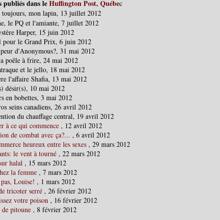
s publiés dans le
Huffington Post, Québe
c
 toujours, mon lapin, 13 juillet 2012
e, le PQ et l'amiante, 7 juillet 2012
stère Harper, 15 juin 2012
l pour le Grand Prix, 6 juin 2012
 peur d'Anonymous?, 31 mai 2012
la poêle à frire, 24 mai 2012
traque et le jello, 18 mai 2012
re l'affaire Shafia, 13 mai 2012
s) désir(s), 10 mai 2012
rs en bobettes, 3 mai 2012
os seins canadiens, 26 avril 2012
ntion du chauffage central, 19 avril 2012
er à ce qui commence
, 12 avril 2012
ion de combat avec ça?...
, 6 avril 2012
mmerce heureux entre les sexes
, 29 mars 2012
nts: le vent à tourné
, 22 mars 2012
sur halal
, 15 mars 2012
hez la femme
, 7 mars 2012
 pas, Louise!
, 1 mars 2012
de tricoter serré
, 26 février 2012
issez votre poison
, 16 février 2012
 de pitoune
, 8 février 2012