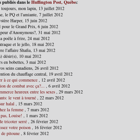
s publiés dans le
Huffington Post, Québe
c
 toujours, mon lapin, 13 juillet 2012
e, le PQ et l'amiante, 7 juillet 2012
stère Harper, 15 juin 2012
l pour le Grand Prix, 6 juin 2012
 peur d'Anonymous?, 31 mai 2012
la poêle à frire, 24 mai 2012
traque et le jello, 18 mai 2012
re l'affaire Shafia, 13 mai 2012
s) désir(s), 10 mai 2012
rs en bobettes, 3 mai 2012
os seins canadiens, 26 avril 2012
ntion du chauffage central, 19 avril 2012
er à ce qui commence
, 12 avril 2012
ion de combat avec ça?...
, 6 avril 2012
mmerce heureux entre les sexes
, 29 mars 2012
nts: le vent à tourné
, 22 mars 2012
sur halal
, 15 mars 2012
hez la femme
, 7 mars 2012
 pas, Louise!
, 1 mars 2012
de tricoter serré
, 26 février 2012
issez votre poison
, 16 février 2012
 de pitoune
, 8 février 2012