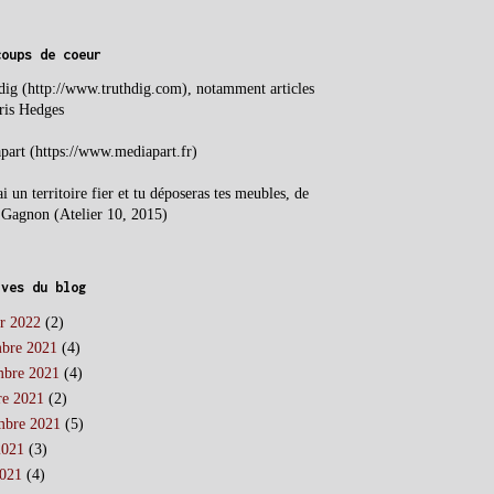
coups de coeur
dig (http://www.truthdig.com), notamment a
rticles
ris Hedges
part (https://www.mediapart.fr)
ai un territoire fier et tu déposeras tes meubles, de
 Gagnon (Atelier 10, 2015)
ives du blog
er 2022
(2)
bre 2021
(4)
bre 2021
(4)
re 2021
(2)
mbre 2021
(5)
2021
(3)
2021
(4)