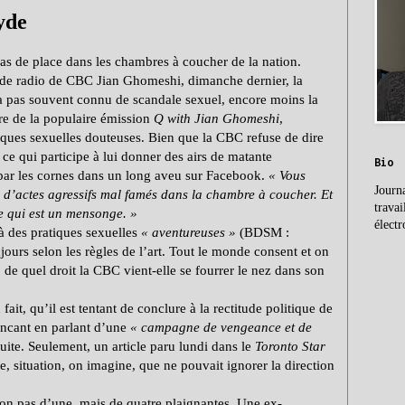
yde
 pas de place dans les chambres à coucher de la nation.
de radio de CBC Jian Ghomeshi, dimanche dernier, la
a pas souvent connu de scandale sexuel, encore moins la
rre de la populaire émission
Q with Jian Ghomeshi
,
iques sexuelles douteuses. Bien que la CBC refuse de dire
ce qui participe à lui donner des airs de matante
Bio
u par les cornes dans un long aveu sur Facebook.
«
Vous
Journa
 d’actes agressifs mal famés dans la chambre à coucher. Et
travai
e qui est un mensonge.
»
électr
 des pratiques sexuelles
«
aventureuses
»
(BDSM :
urs selon les règles de l’art. Tout le monde consent et on
s, de quel droit la CBC vient-elle se fourrer le nez dans son
ait, qu’il est tentant de conclure à la rectitude politique de
incant en parlant d’une
«
campagne de vengeance et de
uite. Seulement, un article paru lundi dans le
Toronto Star
, situation, on imagine, que ne pouvait ignorer la direction
on pas d’une, mais de quatre plaignantes. Une ex-