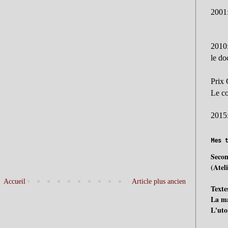
2001
2010
le d
Prix 
Le c
2015
Mes 
Secon
(Atel
Accueil
Article plus ancien
Texte
La ma
L'uto