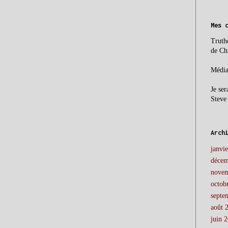
Mes 
Truth
de Ch
Média
Je ser
Steve
Arch
janvi
décem
novem
octob
septe
août 
juin 