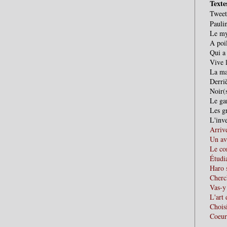
Texte
Tweet
Paulin
Le my
A poi
Qui a
Vive 
La ma
Derriè
Noir(
Le ga
Les gr
L'inve
Arriv
Un av
Le co
Étudia
Haro 
Cherc
Vas-y
L'art 
Chois
Coeur