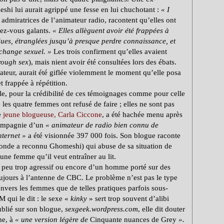
i lui aurait agrippé une fesse en lui chuchotant :
«
I
 admiratrices de l’animateur radio, racontent qu’elles ont
dez-vous galants.
«
Elles allèguent avoir été frappées à
ues, étranglées jusqu’à presque perdre connaissance, et
échange sexuel.
»
Les trois confirment qu’elles avaient
rough sex
), mais nient avoir été consultées lors des ébats.
mateur, aurait été giflée violemment le moment qu’elle posa
t frappée à répétition.
, pour la crédibilité de ces témoignages comme pour celle
e les quatre femmes ont refusé de faire ; elles ne sont pas
e
jeune blogueuse, Carla Ciccone
, a été hachée menu après
 compagnie d’un
«
animateur de radio bien connu de
nternet
»
a été visionnée 397 000 fois. Son blogue raconte
onde a reconnu Ghomeshi) qui abuse de sa situation de
une femme qu’il veut entraîner au lit.
 peu trop agressif ou encore d’un homme porté sur des
oujours à l’antenne de CBC. Le problème n’est pas le type
envers les femmes que de telles pratiques parfois sous-
 qui le dit : le sexe «
kinky
» sert trop souvent d’alibi
ublié sur son blogue,
sexgeek.wordpress.com
, elle dit douter
me, à
«
une version légère de
Cinquante nuances de Grey
».