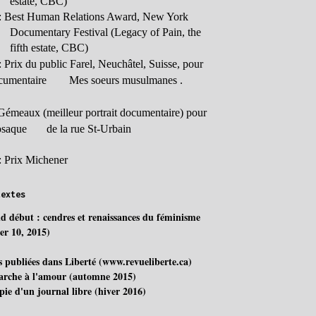
estate, CBC)
: Best Human Relations Award, New York
Documentary Festival (Legacy of Pain, the
fifth estate, CBC)
:
Prix du public Farel, Neuchâtel, Suisse, pour
ocumentaire
Mes soeurs musulmanes .
Gémeaux (meilleur portrait documentaire) pour
osaque
de la rue St-Urbain
: Prix Michener
textes
d début : cendres et renaissances du féminisme
ier 10, 2015)
s publiées dans Liberté (www.revueliberte.ca)
rche à l'amour (automne 2015)
pie d'un journal libre (hiver 2016)