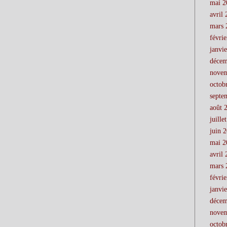
mai 2
avril
mars 
févri
janvi
décem
novem
octob
septe
août 
juille
juin 
mai 2
avril
mars 
févri
janvi
décem
novem
octob