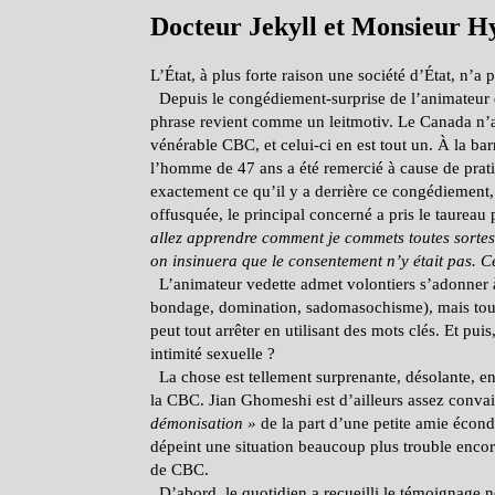
Docteur Jekyll et Monsieur H
L’État, à plus forte raison une société d’État, n’a
Depuis le congédiement-surprise de l’animateur 
phrase revient comme un leitmotiv. Le Canada n’
vénérable CBC, et celui-ci en est tout un. À la ba
l’homme de 47 ans a été remercié à cause de prat
exactement ce qu’il y a derrière ce congédiement, 
offusquée, le principal concerné a pris le taurea
allez apprendre comment je commets toutes sortes
on insinuera que le consentement n’y était pas. C
L’animateur vedette admet volontiers s’adonner à
bondage, domination, sadomasochisme), mais toujo
peut tout arrêter en utilisant des mots clés. Et pui
intimité sexuelle ?
La chose est tellement surprenante, désolante, en f
la CBC. Jian Ghomeshi est d’ailleurs assez conva
démonisation
»
de la part d’une petite amie écond
dépeint une situation beaucoup plus trouble encore
de CBC.
D’abord, le quotidien a recueilli le témoignage n