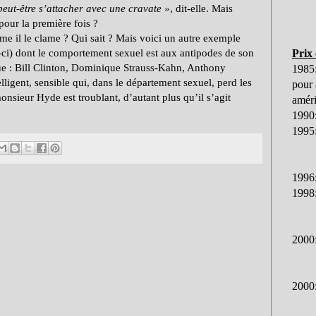
peut-être s’attacher avec une cravate
»
, dit-elle. Mais
pour la première fois ?
e il le clame ? Qui sait ? Mais voici un autre exemple
ci) dont le comportement sexuel est aux antipodes de son
Prix
gue : Bill Clinton, Dominique Strauss-Kahn, Anthony
1985
igent, sensible qui, dans le département sexuel, perd les
pour 
nsieur Hyde est troublant, d’autant plus qu’il s’agit
améri
1990:
1995:
1996
1998:
2000:
2000: